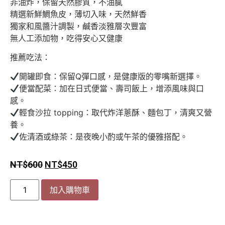
非油炸，保留天然膠質，不油膩
精選新鮮鯛魚皮，薄切入味，天然鮮香
獨家和風醬汁調製，鹹香淡雅層次豐富
無人工添加物，吃得安心又健康
推薦吃法：
開罐即食：保留Q彈口感，是健康版的零嘴新選擇。
便當配菜：加在日式便當、壽司飯上，增添風味與口
感。
輕食沙拉 topping：取代炸洋蔥酥、麵包丁，清爽又營
養。
佐清酒或綠茶：是夜晚小酌或午茶的優雅搭配。
NT$
600
NT$
450
加入購物車