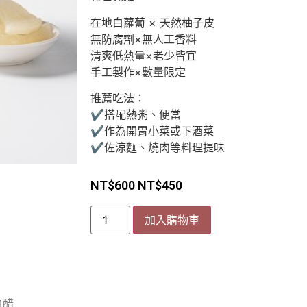
在地白蘿蔔 × 天然柚子皮
無防腐劑×無人工香料
清爽低熱量×老少皆宜
手工製作×數量限定
推薦吃法：
✔搭配熱粥、便當
✔作為開胃小菜或下酒菜
✔佐涼麵、燒肉等料理提味
NT$
600
NT$
450
加入購物車
白醋