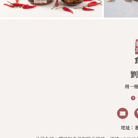
劉
用一
地址：基