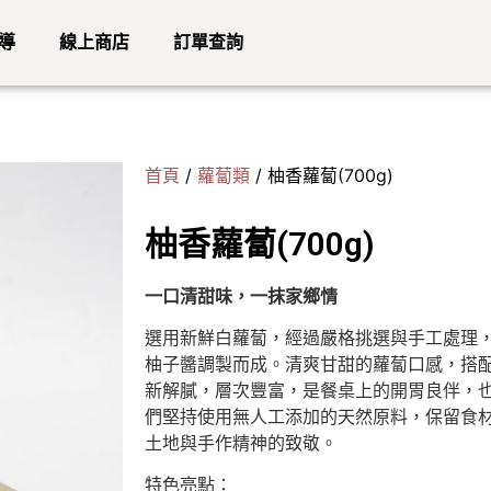
導
線上商店
訂單查詢
首頁
/
蘿蔔類
/ 柚香蘿蔔(700g)
柚香蘿蔔(700g)
一口清甜味，一抹家鄉情
選用新鮮白蘿蔔，經過嚴格挑選與手工處理
柚子醬調製而成。清爽甘甜的蘿蔔口感，搭
新解膩，層次豐富，是餐桌上的開胃良伴，
們堅持使用無人工添加的天然原料，保留食
土地與手作精神的致敬。
特色亮點：