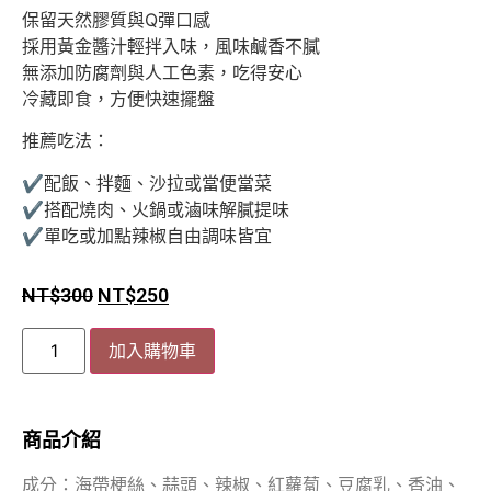
保留天然膠質與Q彈口感
採用黃金醬汁輕拌入味，風味鹹香不膩
無添加防腐劑與人工色素，吃得安心
冷藏即食，方便快速擺盤
推薦吃法：
✔配飯、拌麵、沙拉或當便當菜
✔搭配燒肉、火鍋或滷味解膩提味
✔單吃或加點辣椒自由調味皆宜
NT$
300
NT$
250
加入購物車
商品介紹
成分：海帶梗絲、蒜頭、辣椒、紅蘿蔔、豆腐乳、香油、