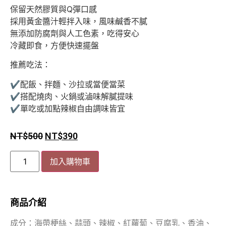
保留天然膠質與Q彈口感
採用黃金醬汁輕拌入味，風味鹹香不膩
無添加防腐劑與人工色素，吃得安心
冷藏即食，方便快速擺盤
推薦吃法：
✔配飯、拌麵、沙拉或當便當菜
✔搭配燒肉、火鍋或滷味解膩提味
✔單吃或加點辣椒自由調味皆宜
NT$
500
NT$
390
加入購物車
商品介紹
成分：海帶梗絲、蒜頭、辣椒、紅蘿蔔、豆腐乳、香油、